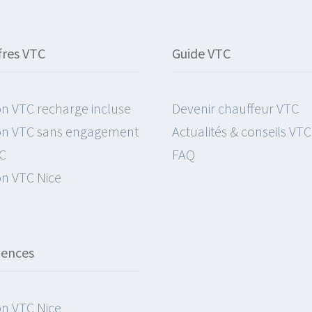
fres VTC
Guide VTC
on VTC recharge incluse
Devenir chauffeur VTC
on VTC sans engagement
Actualités & conseils VTC
C
FAQ
on VTC Nice
gences
on VTC Nice