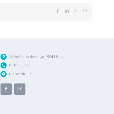
Facebook
LinkedIn
WhatsApp
Email
18 Rue Poirier de Narçay, 75014 Paris
01 40 43 13 11
Lun-Ven 9h-18h