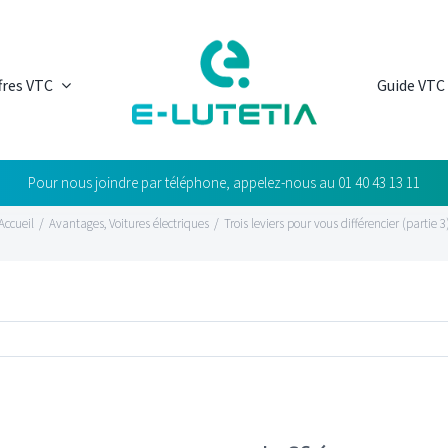
fres VTC
Guide VTC
Pour nous joindre par téléphone, appelez-nous au
01 40 43 13 11
Accueil
/
Avantages
,
Voitures électriques
/
Trois leviers pour vous différencier (partie 3