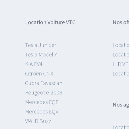
Location Voiture VTC
Nos of
Tesla Juniper
Locati
Tesla Model Y
Locati
KIA EV4
LLD VT
Citroën C4 X
Locati
Cupra Tavascan
Peugeot e-2008
Mercedes EQE
Nos a
Mercedes EQV
VW ID.Buzz
Locati