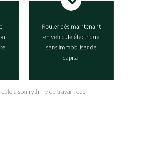
e
Rouler dès maintenant
ion
en véhicule électrique
tre
sans immobiliser de
capital
cule à son rythme de travail réel.