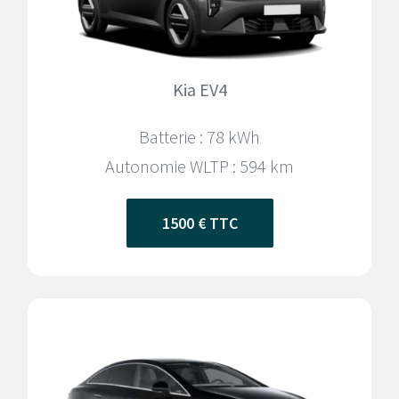
Kia EV4
Batterie : 78 kWh
Autonomie WLTP : 594
km
1500 € TTC