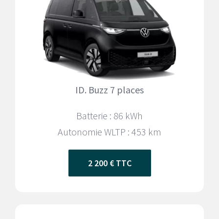
ID. Buzz 7 places
Batterie : 86 kWh
Autonomie WLTP :
453 km
2 200 € TTC