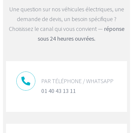
Une question sur nos véhicules électriques, une
Mercedes EQV 8 places
demande de devis, un besoin spécifique ?
Volkswagen ID. Buzz 7 places
Choisissez le canal qui vous convient —
réponse
sous 24 heures ouvrées.
PAR TÉLÉPHONE / WHATSAPP
01 40 43 13 11