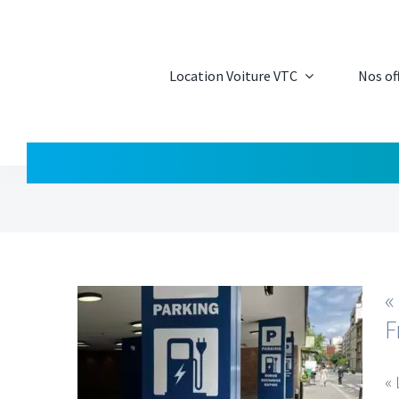
Passer
au
contenu
Location Voiture VTC
Nos of
«
F
grand
pour
«