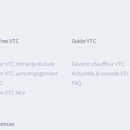
fres VTC
Guide VTC
on VTC recharge incluse
Devenir chauffeur VTC
on VTC sans engagement
Actualités & conseils VTC
C
FAQ
on VTC Nice
gences