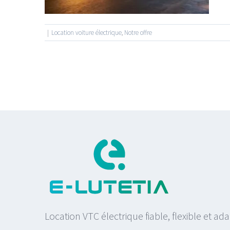
 offre
|
Location voiture électrique
,
Notre offre
Location VTC électrique fiable, flexible et ad