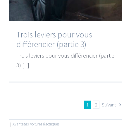
Trois leviers pour vous
différencier (partie 3)
Trois leviers pour vous différencier (partie
3) [...]
1
2
Suivant
|
Avantages
,
Voitures électriques