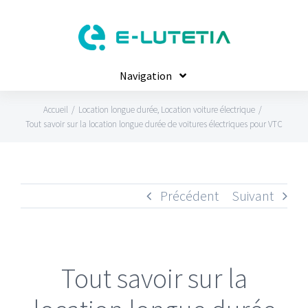
Passer
au
contenu
Navigation
Location Voiture VTC
Accueil
/
Location longue durée
,
Location voiture électrique
/
Tout savoir sur la location longue durée de voitures électriques pour VTC
Tesla Model Y Juniper
Nos offres VTC
Location VTC recharge incluse
Kia EV4
Guide VTC
Location VTC sans engagement
Devenir chauffeur VTC
Mercedes EQE 300
Contactez-nous
Précédent
Suivant
Actualités & Conseils VTC
Peugeot e-2008
LLD VTC
Location VTC Nice
Citroën ë‑C4 X
FAQ
Tout savoir sur la
Cupra Tavascan
Tesla Model Y Long Range