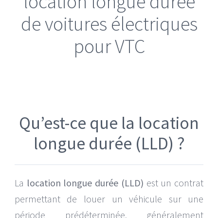
location longue durée
de voitures électriques
Mercedes EQV 8 places
pour VTC
Volkswagen ID. Buzz 7 places
Qu’est-ce que la location
longue durée (LLD) ?
La
location longue durée (LLD)
est un contrat
permettant de louer un véhicule sur une
période prédéterminée, généralement