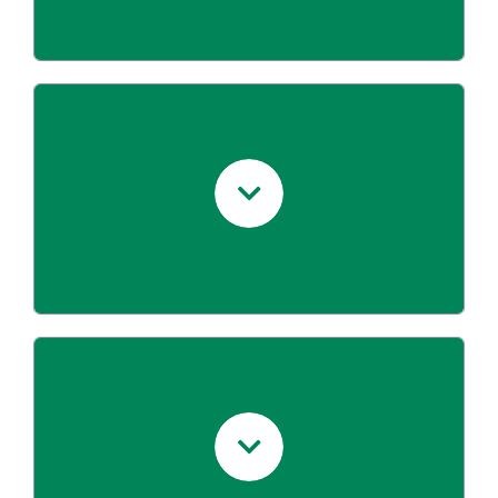
flexibles et sans
Contrats mensuels
,
engagement
parfaitement adaptés à l’évolution de
l’activité.
Véhicules récents et modernes,
disponibles en 24 h pour démarrer
rapidement.