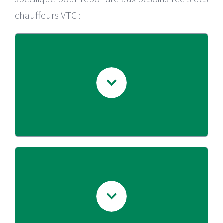
chauffeurs VTC :
sans
Location de véhicules électriques
, afin de ne pas immobiliser de
apport
trésorerie.
Assurance, entretien et recharge
,
incluses
pour éliminer les charges variables et
imprévues.