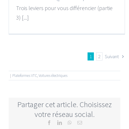
Trois leviers pour vous différencier (partie
3) [...]
1
2
Suivant
|
Plateformes VTC
,
Voitures électriques
Partager cet article. Choisissez
votre réseau social.
Facebook
LinkedIn
WhatsApp
Email