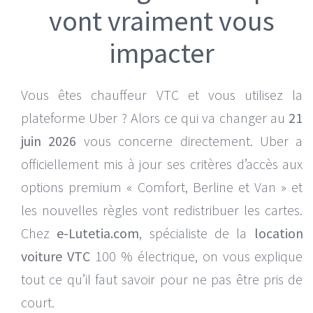
vont vraiment vous
Mercedes EQV 8 places
impacter
Volkswagen ID. Buzz 7 places
Vous êtes chauffeur VTC et vous utilisez la
plateforme Uber ? Alors ce qui va changer au
21
juin 2026
vous concerne directement. Uber a
officiellement mis à jour ses critères d’accès aux
options premium « Comfort, Berline et Van » et
les nouvelles règles vont redistribuer les cartes.
Chez
e-Lutetia.com
, spécialiste de la
location
voiture VTC
100 % électrique, on vous explique
tout ce qu’il faut savoir pour ne pas être pris de
court.